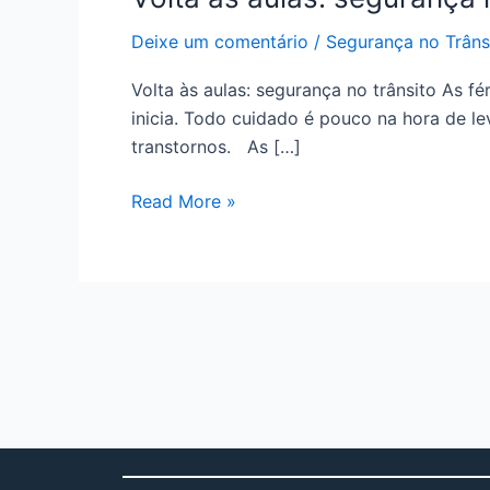
segurança
Deixe um comentário
/
Segurança no Trâns
no
trânsito
Volta às aulas: segurança no trânsito As f
inicia. Todo cuidado é pouco na hora de le
transtornos. As […]
Read More »